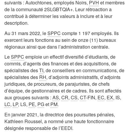
suivants : Autochtones, employés Noirs,
PVH
et membres
de la communauté 2SLGBTQIA+. Leur rétroaction a
contribué à déterminer les valeurs à inclure et à leur
description.
Au 31 mars 2022, le
SPPC
compte 1 197 employés. Ils
exercent leurs fonctions au sein de onze (11) bureaux
régionaux ainsi que dans l’administration centrale.
Le
SPPC
emploie un effectif diversifié d’étudiants, de
commis, d’agents des finances et des acquisitions, de
spécialistes des
TI
, de conseillers en communications, de
spécialistes des
RH
, d’adjoints administratifs, d’adjoints
juridiques, de procureurs, de parajuristes, de chefs
d’équipe, de gestionnaires et de cadres. Ils sont affectés
aux groupes suivants :
AS
,
CR
,
CS
,
CT
-FIN,
EC
,
EX
, IS,
LC
,
LP
, LS,
PE
,
PG
et
PM
.
En janvier 2021, la directrice des poursuites pénales,
Kathleen Roussel, a nommé une haute fonctionnaire
désignée responsable de l’EEDI.