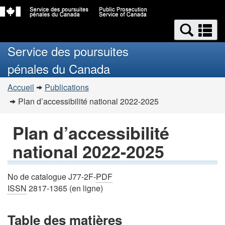
Passer
Passer
Recherche
au
à
Re
et
contenu
la
et
Service des poursuites
principal
version
menus
m
HTML
pénales du Canada
simplifiée
Vous
Accueil
Publications
êtes
Plan d’accessibilité national
2022-2025
ici
:
Plan d’accessibilité
national
2022-2025
No de catalogue J77-2F-
PDF
ISSN
2817-1365 (en ligne)
Table des matières